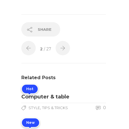
SHARE
2
/ 27
Related Posts
Hot
Computer & table
,
0
STYLE
TIPS & TRICKS
New