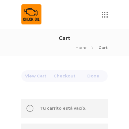
Cart
Home
Cart
View Cart
Checkout
Done
Tu carrito está vacío.