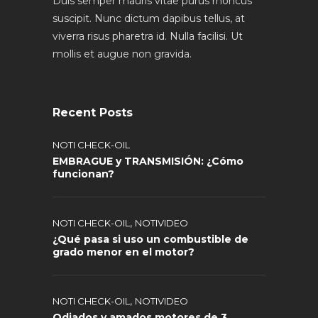
Duis semper mauris vitae purus rhoncus
suscipit. Nunc dictum dapibus tellus, at
viverra risus pharetra id. Nulla facilisi. Ut
mollis et augue non gravida.
Recent Posts
NOTI CHECK-OIL
EMBRAGUE y TRANSMISIÓN: ¿Cómo
funcionan?
,
NOTI CHECK-OIL
NOTIVIDEO
¿Qué pasa si uso un combustible de
grado menor en el motor?
,
NOTI CHECK-OIL
NOTIVIDEO
Odiados y amados motores de 3