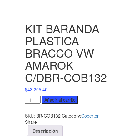
KIT BARANDA
PLASTICA
BRACCO VW
AMAROK
C/DBR-COB132
$
43,205.40
KIT
Añadir al carrito
BARANDA
PLASTICA
SKU:
BR-COB132
Category:
Cobertor
BRACCO
Share
VW
AMAROK
Descripción
C/DBR-