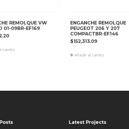
CHE REMOLQUE VW
ENGANCHE REMOLQUE
O 01-09BR-EF169
PEUGEOT 206 Y 207
COMPACTBR-EF146
2.20
$
152,313.09
l carrito
Añadir al carrito
Posts
Latest Projects