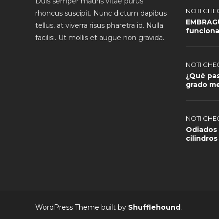
Duis semper mauris vitae purus
NOTI CHE
rhoncus suscipit. Nunc dictum dapibus
EMBRAGU
tellus, at viverra risus pharetra id. Nulla
funcion
facilisi. Ut mollis et augue non gravida.
NOTI CHE
¿Qué pas
grado me
NOTI CHE
Odiados 
cilindros
WordPress Theme built by
Shufflehound
.