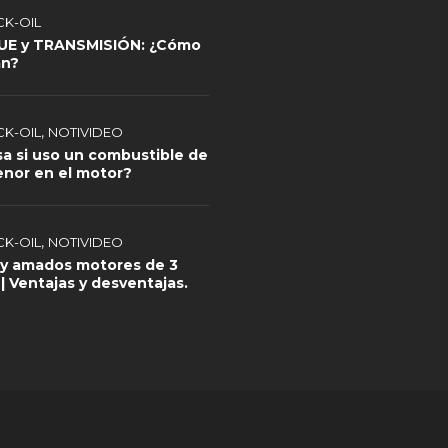
CK-OIL
E y TRANSMISIÓN: ¿Cómo
an?
,
CK-OIL
NOTIVIDEO
a si uso un combustible de
nor en el motor?
,
CK-OIL
NOTIVIDEO
y amados motores de 3
 | Ventajas y desventajas.