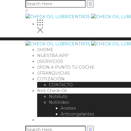
HOME
NUESTRA APP
SERVICIOS
PON A PUNTO TU COCHE
FRANQUICIAS
COTIZACIÓN
CONTACTO
Noti Check-Oil
NotiAuto
NotiVideo
Aceites
Anticongelantes