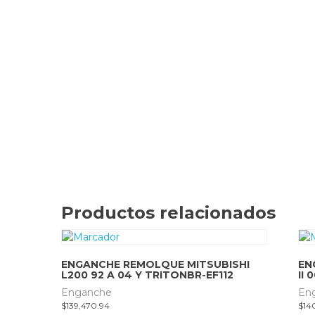
Productos relacionados
ENGANCHE REMOLQUE MITSUBISHI
EN
L200 92 A 04 Y TRITONBR-EF112
II
Enganche
En
$
139,470.94
$
14