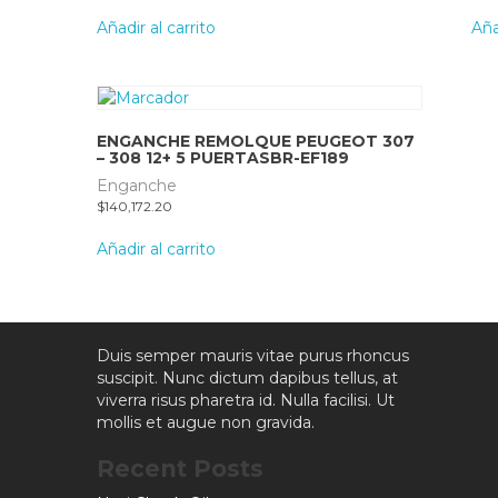
Añadir al carrito
Aña
ENGANCHE REMOLQUE PEUGEOT 307
– 308 12+ 5 PUERTASBR-EF189
Enganche
$
140,172.20
Añadir al carrito
Duis semper mauris vitae purus rhoncus
suscipit. Nunc dictum dapibus tellus, at
viverra risus pharetra id. Nulla facilisi. Ut
mollis et augue non gravida.
Recent Posts