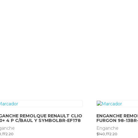
GANCHE REMOLQUE RENAULT CLIO
ENGANCHE REMOL
 00+ 4 P C/BAUL Y SYMBOLBR-EF178
FURGON 98-13BR-
ganche
Enganche
0,172.20
$
140,172.20