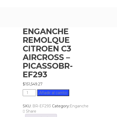
ENGANCHE
REMOLQUE
CITROEN C3
AIRCROSS –
PICASSOBR-
EF293
$
151,549.27
ENGANCHE
Añadir al carrito
REMOLQUE
CITROEN
SKU:
BR-EF293
Category:
Enganche
C3
Share
AIRCROSS