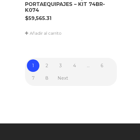
PORTAEQUIPAJES – KIT 74BR-
K074
$
59,565.31
Añadir al carrito
1
2
3
4
…
6
7
8
Next